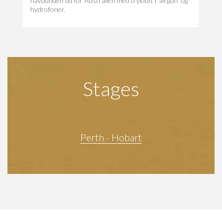
havbunden ud for Australien med trykluft i 'airgun' og
hydrofoner.
Stages
Perth - Hobart