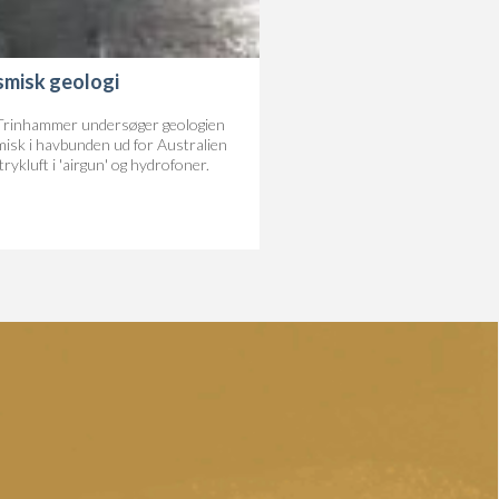
smisk geologi
Trinhammer undersøger geologien
misk i havbunden ud for Australien
rykluft i 'airgun' og hydrofoner.