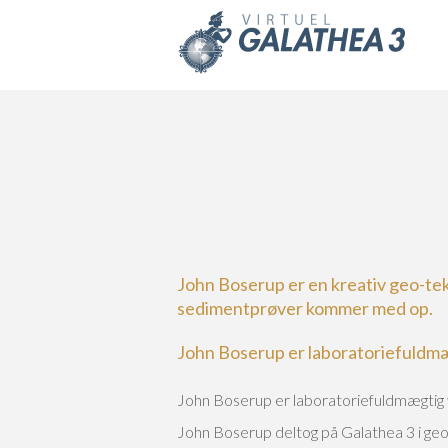
Skip to main content
John Boserup er en kreativ geo-tek
sedimentprøver kommer med op.
John Boserup er laboratoriefuldm
John Boserup er laboratoriefuldmægtig
John Boserup deltog på Galathea 3 i ge