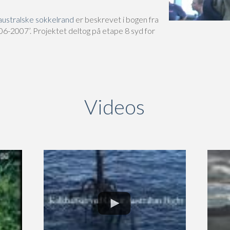
ustralske sokkelrand
er beskrevet i bogen fra
6-2007’. Projektet deltog på etape 8 syd for
Videos