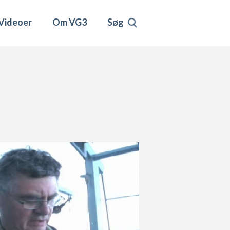
Videoer
Om VG3
Søg