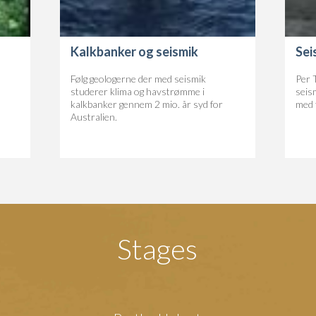
Kalkbanker og seismik
Sei
Følg geologerne der med seismik
Per 
studerer klima og havstrømme i
seis
kalkbanker gennem 2 mio. år syd for
med t
Australien.
Stages