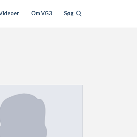
Videoer
Om VG3
Søg