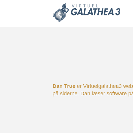
Skip to main content
Dan True
er Virtuelgalathea3 webm
på siderne. Dan læser software p