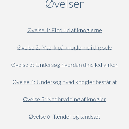
Øvelser
Øvelse 1: Find ud af knoglerne
Øvelse 2: Mærk på knoglerne i dig selv
Øvelse 3: Undersøg hvordan dine led virker
Øvelse 4: Undersøg hvad knogler består af
Øvelse 5: Nedbrydning af knogler
Øvelse 6: Tænder og tandsæt