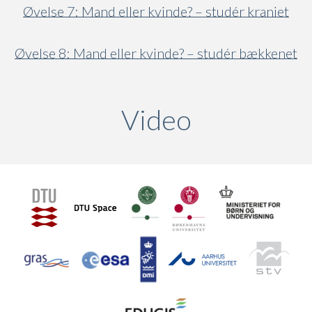
Øvelse 7: Mand eller kvinde? – studér kraniet
Øvelse 8: Mand eller kvinde? – studér bækkenet
Video
(active ta