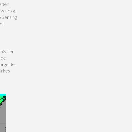
åder
 vand op
e Sensing
et.
 SST’en
 de
orge der
virkes