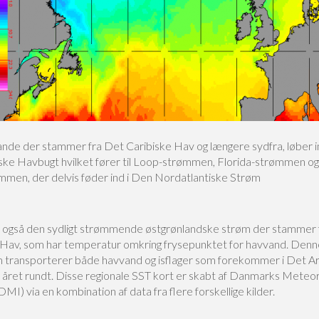
nde der stammer fra Det Caribiske Hav og længere sydfra, løber i
ke Havbugt hvilket fører til Loop-strømmen, Florida-strømmen og
mmen, der delvis føder ind i Den Nordatlantiske Strøm
gså den sydligt strømmende østgrønlandske strøm der stammer 
 Hav, som har temperatur omkring frysepunktet for havvand. Denn
 transporterer både havvand og isflager som forekommer i Det Ar
 året rundt. Disse regionale SST kort er skabt af Danmarks Meteor
(DMI) via en kombination af data fra flere forskellige kilder.