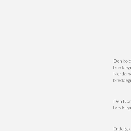
Den kold
breddegra
Nordamer
breddegra
Den Nord
breddegra
Endelig k