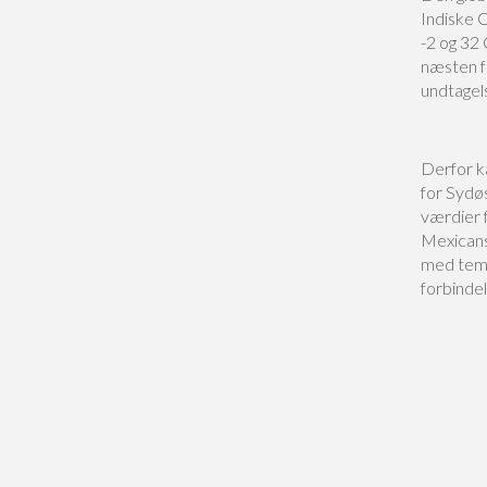
Indiske 
-2 og 32
næsten f
undtagel
Derfor k
for Sydø
værdier 
Mexicans
med temp
forbinde