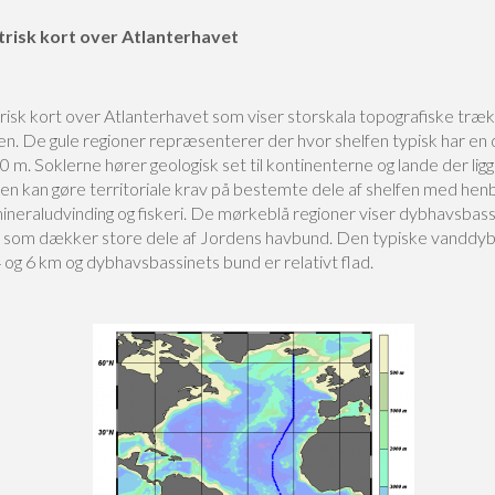
risk kort over Atlanterhavet
isk kort over Atlanterhavet som viser storskala topografiske træk
n. De gule regioner repræsenterer der hvor shelfen typisk har en
 m. Soklerne hører geologisk set til kontinenterne og lande der lig
en kan gøre territoriale krav på bestemte dele af shelfen med henb
mineraludvinding og fiskeri. De mørkeblå regioner viser dybhavsbas
g som dækker store dele af Jordens havbund. Den typiske vanddy
og 6 km og dybhavsbassinets bund er relativt flad.