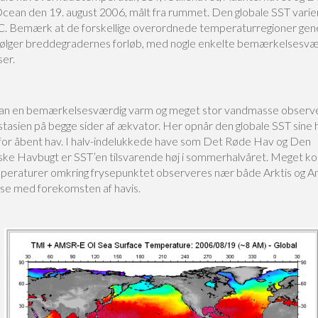
Ocean den 19. august 2006, målt fra rummet. Den globale SST vari
 C. Bemærk at de forskellige overordnede temperaturregioner gen
ølger breddegradernes forløb, med nogle enkelte bemærkelsesvæ
ser.
an en bemærkelsesværdig varm og meget stor vandmasse observ
stasien på begge sider af ækvator. Her opnår den globale SST sine 
for åbent hav. I halv-indelukkede have som Det Røde Hav og Den
ke Havbugt er SST’en tilsvarende høj i sommerhalvåret. Meget ko
eraturer omkring frysepunktet observeres nær både Arktis og Ant
lse med forekomsten af havis.