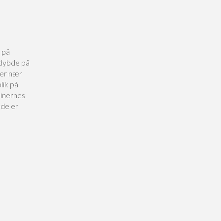
 på
 dybde på
ger nær
lik på
sinernes
bde er