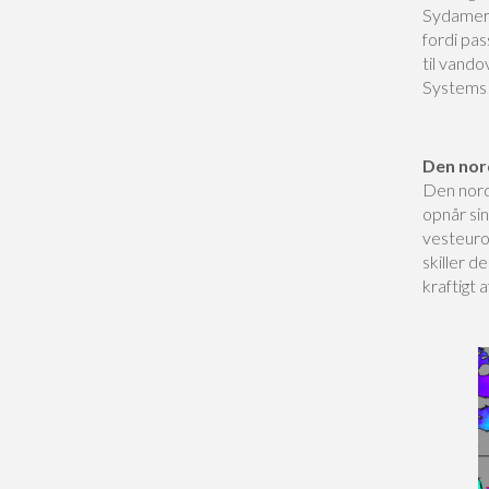
Sydameri
fordi pa
til vand
Systems i
Den nor
Den nord
opnår si
vesteuro
skiller 
kraftigt