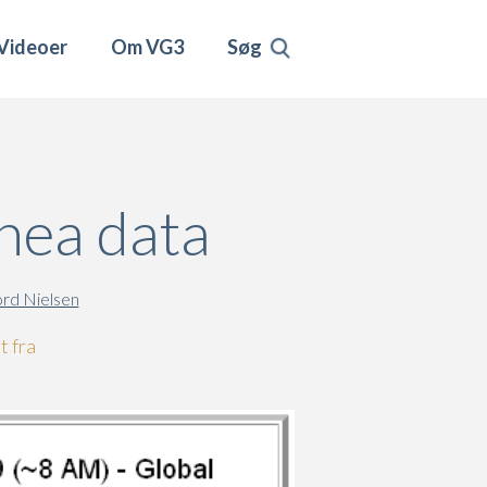
Videoer
Om VG3
Søg
hea data
rd Nielsen
t fra