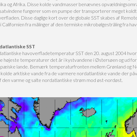
ka og Afrika. Disse kolde vandmasser benævnes opvældningsomr
ssatvindene fungerer som en pumpe der transporterer meget koldt
overfladen. Disse daglige kort over de globale SST skabes af Remot
 Californien fra målinger af den termiske mikrobølgestråling fra hav
datlantiske SST
atlantiske havoverfladetemperatur SST den 20. august 2004 hvor
ne højeste temperaturer det år i kystvandene i Østersøen og ud for
pæiske lande. Bemærk temperaturfronten mellem Grønland og N
de kolde arktiske vande fra de varmere nordatlantiske vande der på
 af den varme og salte nordatlantiske strøm mod øst-nordøst.