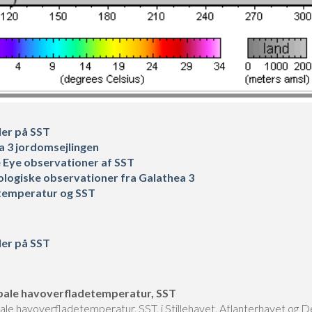
er på SST
a 3 jordomsejlingen
e Eye observationer af SST
logiske observationer fra Galathea 3
temperatur og SST
er på SST
bale havoverfladetemperatur, SST
ale havoverfladetemperatur, SST, i Stillehavet, Atlanterhavet og D