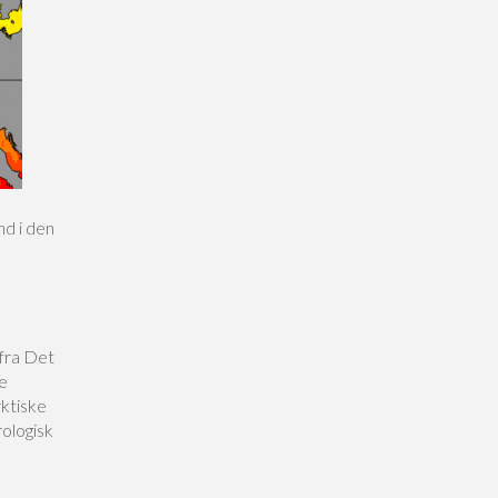
nd i den
fra Det
e
ktiske
ologisk