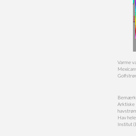
Varme va
Mexicans
Golfstrø
Bemærk o
Arktiske
havstrøm
Hav hele
Institut 