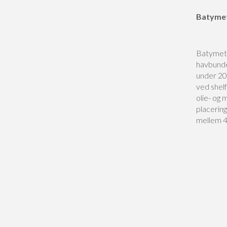
Batymet
Batymetr
havbunde
under 200
ved shelf
olie- og 
placerin
mellem 4 