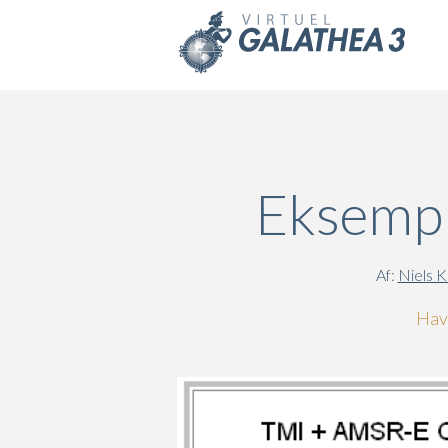
Skip to main content
Eksempl
Af:
Niels K
Havo