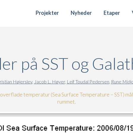
Projekter
Nyheder
Etaper
er på SST og Galat
ristian Højerslev
,
Jacob L. Høyer
,
Leif Toudal Pedersen
,
Rune Midjo
verflade temperatur (Sea Surface Temperature – SST) mål
rummet.