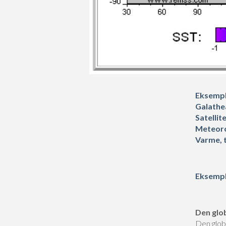
Eksempl
Galathe
Satellit
Meteoro
Varme, 
Eksempl
Den glo
Den glob