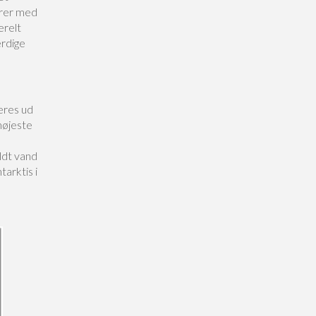
erer med
erelt
rdige
eres ud
højeste
ldt vand
arktis i