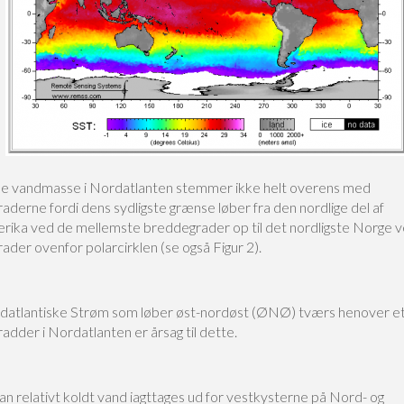
e vandmasse i Nordatlanten stemmer ikke helt overens med
derne fordi dens sydligste grænse løber fra den nordlige del af
ika ved de mellemste breddegrader op til det nordligste Norge v
der ovenfor polarcirklen (se også Figur 2).
atlantiske Strøm som løber øst-nordøst (ØNØ) tværs henover et
dder i Nordatlanten er årsag til dette.
an relativt koldt vand iagttages ud for vestkysterne på Nord- og