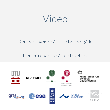
Video
(active ta
Den europæiske ål: En klassisk gåde
Den europæiske ål: en truet art