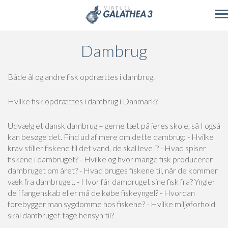
Skip to main content
Dambrug
Både ål og andre fisk opdrættes i dambrug.
Hvilke fisk opdrættes i dambrug i Danmark?
Udvælg et dansk dambrug – gerne tæt på jeres skole, så I også
kan besøge det. Find ud af mere om dette dambrug:
- Hvilke
krav stiller fiskene til det vand, de skal leve i?
- Hvad spiser
fiskene i dambruget?
- Hvilke og hvor mange fisk producerer
dambruget om året?
- Hvad bruges fiskene til, når de kommer
væk fra dambruget.
- Hvor får dambruget sine fisk fra? Yngler
de i fangenskab eller må de købe fiskeyngel?
- Hvordan
forebygger man sygdomme hos fiskene?
- Hvilke miljøforhold
skal dambruget tage hensyn til?