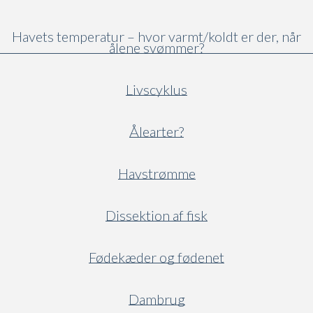
Havets temperatur – hvor varmt/koldt er der, når
ålene svømmer?
Livscyklus
Ålearter?
Havstrømme
Dissektion af fisk
Fødekæder og fødenet
Dambrug