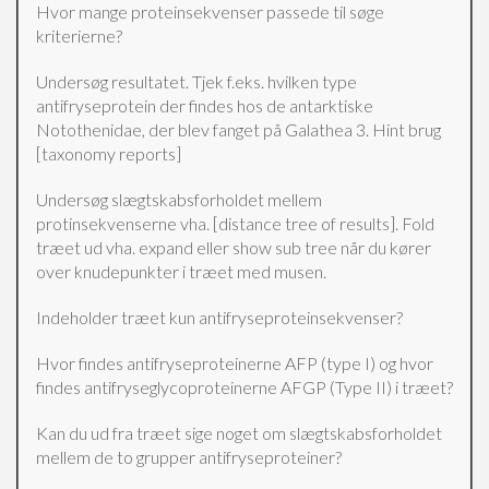
Hvor mange proteinsekvenser passede til søge
kriterierne?
Undersøg resultatet. Tjek f.eks. hvilken type
antifryseprotein der findes hos de antarktiske
Notothenidae, der blev fanget på Galathea 3. Hint brug
[taxonomy reports]
Undersøg slægtskabsforholdet mellem
protinsekvenserne vha. [distance tree of results]. Fold
træet ud vha. expand eller show sub tree når du kører
over knudepunkter i træet med musen.
Indeholder træet kun antifryseproteinsekvenser?
Hvor findes antifryseproteinerne AFP (type I) og hvor
findes antifryseglycoproteinerne AFGP (Type II) i træet?
Kan du ud fra træet sige noget om slægtskabsforholdet
mellem de to grupper antifryseproteiner?