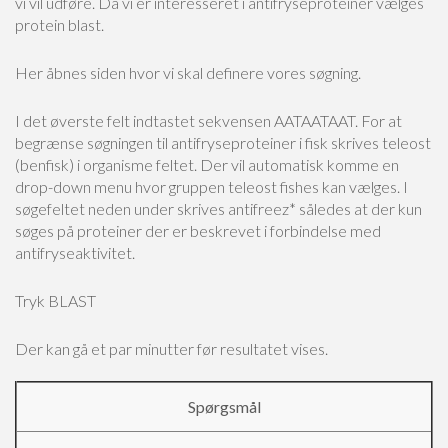
vi vil udføre. Da vi er interesseret i antifryseproteiner vælges
protein blast.
Her åbnes siden hvor vi skal definere vores søgning.
I det øverste felt indtastet sekvensen AATAATAAT. For at
begrænse søgningen til antifryseproteiner i fisk skrives teleost
(benfisk) i organisme feltet. Der vil automatisk komme en
drop-down menu hvor gruppen teleost fishes kan vælges. I
søgefeltet neden under skrives antifreez* således at der kun
søges på proteiner der er beskrevet i forbindelse med
antifryseaktivitet.
Tryk BLAST
Der kan gå et par minutter før resultatet vises.
Spørgsmål