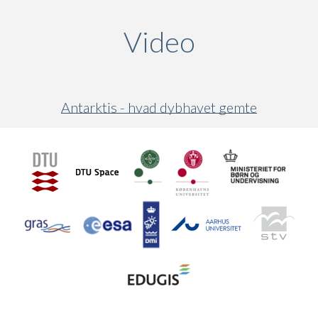
Video
(active ta
Antarktis - hvad dybhavet gemte