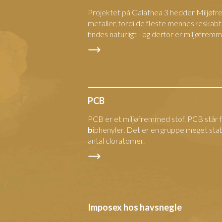
Projektet på Galathea 3 hedder Miljøf
metaller, fordi de fleste menneskeskabt
findes naturligt - og derfor er miljøfrem
PCB
PCB er et miljøfremmed stof. PCB står 
b
iphenyler. Det er en gruppe meget stabi
antal cloratomer.
Imposex hos havsnegle