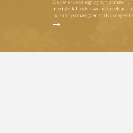
Da det er vanskeligt og dyrt at måle TBT
man i stedet undersøge havsneglenes k
indikator på mængden af TBT, sneglen ha