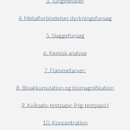
3. Tungmetaller
4. Metalforbindelser dyrkningsforsøg
5. Slaggeforsøg
6. Kemisk analyse
7. Flammefarver:
8. Bioakkumulation og biomagnifikation
9. Kviksølv-testpapir (Hg-testpapir)
10. Koncentration