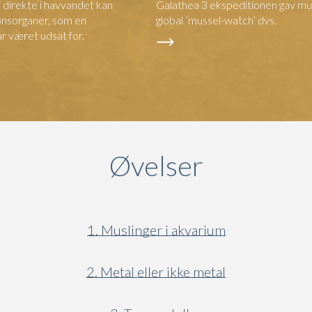
 direkte i havvandet kan
Galathea 3 ekspeditionen gav mu
ønsorganer, som en
global ’mussel-watch’ dvs.
r været udsat for.
Øvelser
1. Muslinger i akvarium
2. Metal eller ikke metal