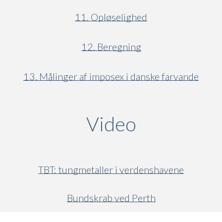
11. Opløselighed
12. Beregning
13. Målinger af imposex i danske farvande
Video
(active ta
TBT: tungmetaller i verdenshavene
Bundskrab ved Perth