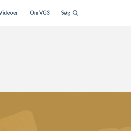
Videoer
Om VG3
Søg