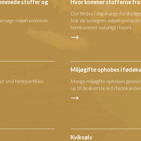
fremmede stoffer og
Hvor kommer stofferne fra
Der findes i dag mange forskellig
undersøge miljøfremmede
Når de betegnes miljøfremmede er
forekommer naturligt i havet.
Miljøgifte ophobes i føde
for små fødepartikler.
Mange miljøgifte ophobes gennem
op til de øverste led i fødekæder
Kviksølv