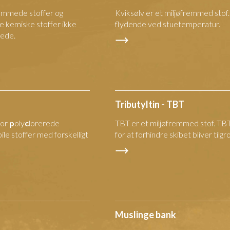
remmede stoffer og
Kviksølv er et miljøfremmed stof.
e kemiske stoffer ikke
flydende ved stuetemperatur.
mede.
Tributyltin - TBT
for
p
oly
c
lorerede
TBT er et miljøfremmed stof. TBT 
le stoffer med forskelligt
for at forhindre skibet bliver tilgro
Muslinge bank