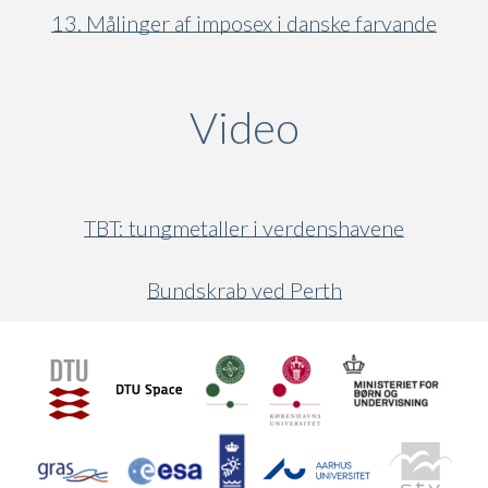
13. Målinger af imposex i danske farvande
Video
(active ta
TBT: tungmetaller i verdenshavene
Bundskrab ved Perth