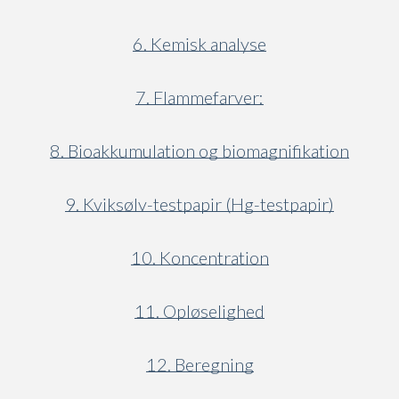
6. Kemisk analyse
7. Flammefarver:
8. Bioakkumulation og biomagnifikation
9. Kviksølv-testpapir (Hg-testpapir)
10. Koncentration
11. Opløselighed
12. Beregning