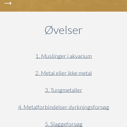
Øvelser
1. Muslinger i akvarium
2. Metal eller ikke metal
3. Tungmetaller
4. Metalforbindelser dyrkningsforsøg
5. Slaggeforsøg