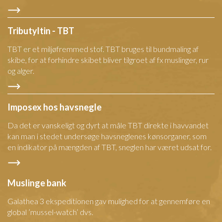
Tributyltin - TBT
TBT er et miljøfremmed stof. TBT bruges til bundmaling af
skibe, for at forhindre skibet bliver tilgroet af fx muslinger, rur
og alger.
Imposex hos havsnegle
Da det er vanskeligt og dyrt at måle TBT direkte i havvandet
kan man i stedet undersøge havsneglenes kønsorganer, som
en indikator på mængden af TBT, sneglen har været udsat for.
Muslinge bank
Galathea 3 ekspeditionen gav mulighed for at gennemføre en
global ’mussel-watch’ dvs.